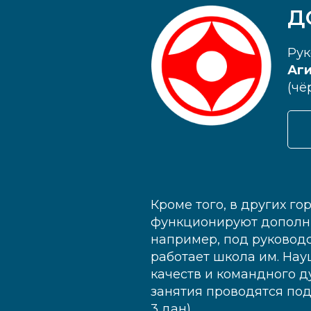
Д
Рук
Аги
(чё
Кроме того, в других г
функционируют дополни
например, под руковод
работает школа им. Нау
качеств и командного д
занятия проводятся по
3 дан).