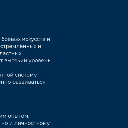
боевых искусств и
устремлённых и
ластных,
т высокий уровень
енной системе
нно развиваться.
им опытом,
 но и личностному