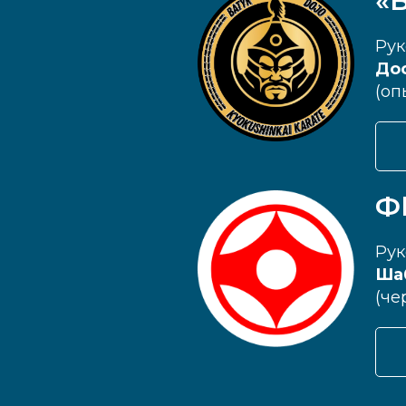
«
Рук
Дос
(оп
Ф
Рук
Ша
(че