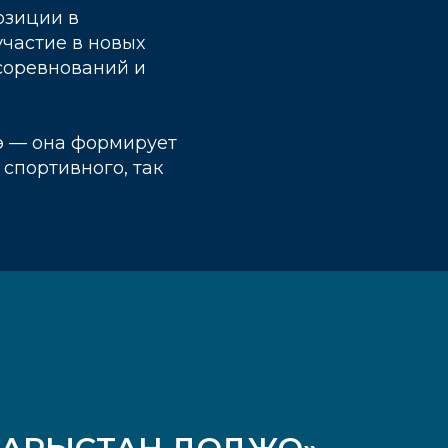
озиции в
частие в новых
соревнований и
э — она формирует
спортивного, так