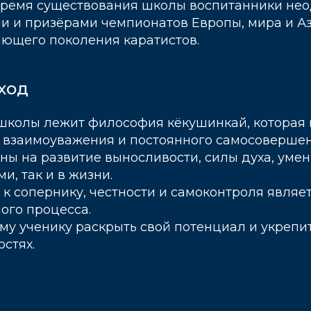
 время существования школы воспитанники не
и и призёрами чемпионатов Европы, мира и Аз
ющего поколения каратистов.
ход
 школы лежит философия кёкушинкай, которая 
взаимоуважения и постоянного самосовершен
ы на развитие выносливости, силы духа, уме
и, так и в жизни.
к сопернику, честности и самоконтроля являе
ого процесса.
у ученику раскрыть свой потенциал и укрепит
стях.