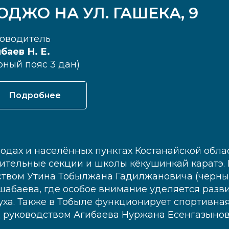
ОДЖО НА УЛ. ГАШЕКА, 9
оводитель
баев Н. Е.
рный пояс 3 дан)
Подробнее
ородах и населённых пунктах Костанайской обла
тельные секции и школы кёкушинкай каратэ. 
ством Утина Тобылжана Гадилжановича (чёрный
шабаева, где особое внимание уделяется разв
уха. Также в Тобыле функционирует спортивная
д руководством Агибаева Нуржана Есенгазынов