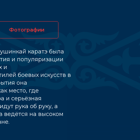
Фотографии
кушинкай каратэ была
ития и популяризации
х и
илей боевых искусств в
рытия она
ак место, где
а и серьёзная
дут рука об руку, а
в ведётся на высоком
не.