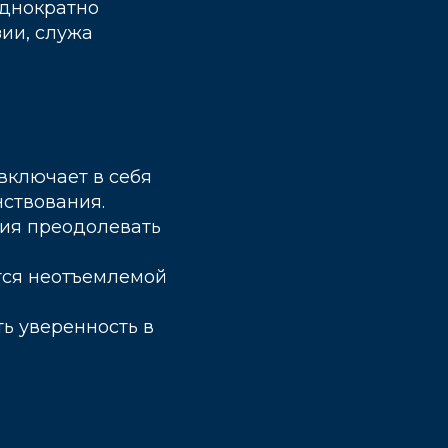
однократно
ии, служа
включает в себя
ствования.
ния преодолевать
тся неотъемлемой
ь уверенность в