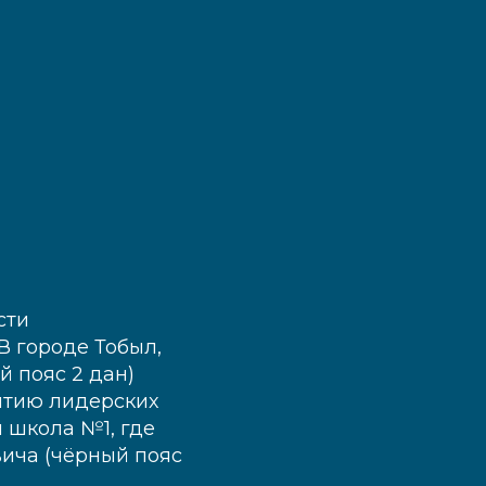
сти
В городе Тобыл,
 пояс 2 дан)
итию лидерских
 школа №1, где
ича (чёрный пояс