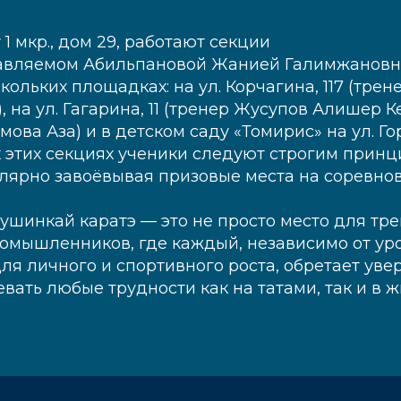
 1 мкр., дом 29, работают секции
лавляемом Абильпановой Жанией Галимжановно
кольких площадках: на ул. Корчагина, 117 (тре
на ул. Гагарина, 11 (тренер Жусупов Алишер Ке
мова Аза) и в детском саду «Томирис» на ул. Го
ех этих секциях ученики следуют строгим при
лярно завоёвывая призовые места на соревнов
ушинкай каратэ — это не просто место для тре
омышленников, где каждый, независимо от уро
ля личного и спортивного роста, обретает увер
вать любые трудности как на татами, так и в ж