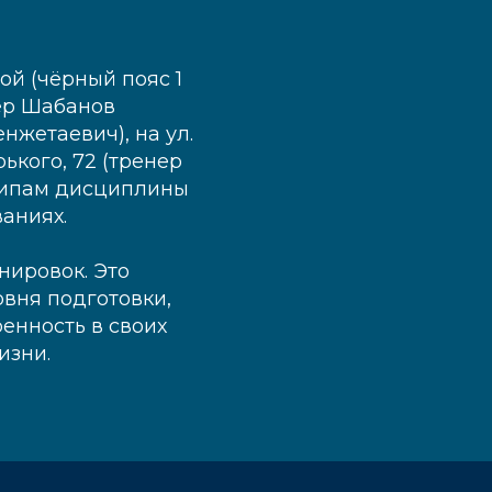
й (чёрный пояс 1
нер Шабанов
нжетаевич), на ул.
рького, 72 (тренер
нципам дисциплины
аниях.
нировок. Это
вня подготовки,
енность в своих
изни.