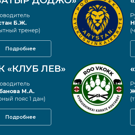
БАТЫР ДОДЖО»
оводитель
Р
тан Б.Ж.
Н
ытный тренер)
(
Подробнее
К «КЛУБ ЛЕВ»
оводитель
Р
банова М.А.
Ж
рный пояс 1 дан)
(
Подробнее