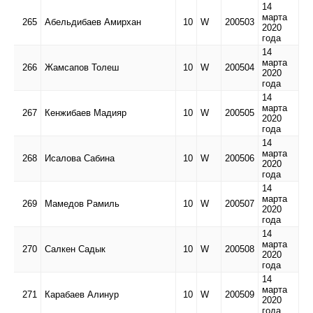
14
марта
265
Абельдибаев Амирхан
10
W
200503
2020
года
14
марта
266
Жамсапов Толеш
10
W
200504
2020
года
14
марта
267
Кенжибаев Мадияр
10
W
200505
2020
года
14
марта
268
Исалова Сабина
10
W
200506
2020
года
14
марта
269
Мамедов Рамиль
10
W
200507
2020
года
14
марта
270
Салкен Садык
10
W
200508
2020
года
14
марта
271
Карабаев Алинур
10
W
200509
2020
года