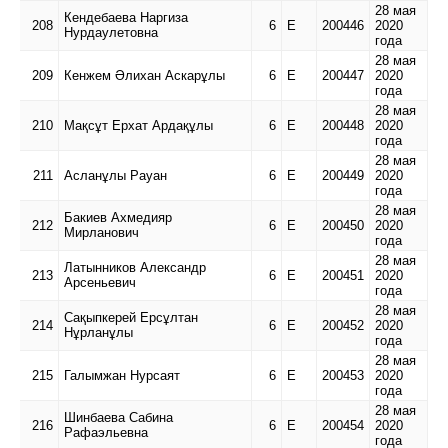
28 мая
Кендебаева Наргиза
208
6
Е
200446
2020
Нурдаулетовна
года
28 мая
209
Кенжем Әлихан Аскарұлы
6
Е
200447
2020
года
28 мая
210
Мақсұт Ерхат Ардақұлы
6
Е
200448
2020
года
28 мая
211
Асланұлы Рауан
6
Е
200449
2020
года
28 мая
Бакиев Ахмедияр
212
6
Е
200450
2020
Мирланович
года
28 мая
Латынников Александр
213
6
Е
200451
2020
Арсеньевич
года
28 мая
Сақыпкерей Ерсұлтан
214
6
Е
200452
2020
Нұрланұлы
года
28 мая
215
Галымжан Нурсаят
6
Е
200453
2020
года
28 мая
Шинбаева Сабина
216
6
Е
200454
2020
Рафаэльевна
года