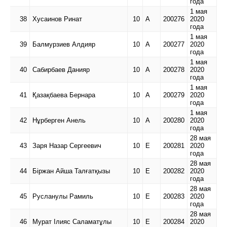
года
1 мая
38
Хусаинов Ринат
10
А
200276
2020
года
1 мая
39
Балмурзиев Алдияр
10
А
200277
2020
года
1 мая
40
Сабирбаев Данияр
10
А
200278
2020
года
1 мая
41
Қазақбаева Бернара
10
А
200279
2020
года
1 мая
42
Нұрберген Анель
10
А
200280
2020
года
28 мая
43
Заря Назар Сергеевич
10
Е
200281
2020
года
28 мая
44
Біржан Айша Талғатқызы
10
Е
200282
2020
года
28 мая
45
Русланулы Рамиль
10
Е
200283
2020
года
28 мая
46
Мурат Ілияс Саламатұлы
10
Е
200284
2020