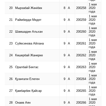
1 мая
20
Мырзабай Жәнібек
8
А
200258
2020
года
1 мая
21
Раймберди Медет
9
А
200259
2020
года
1 мая
22
Шамшадин Альхан
9
А
200260
2020
года
1 мая
23
Сүйесинова Айлана
9
А
200261
2020
года
1 мая
24
Көшербай Жанерке
9
А
200262
2020
года
1 мая
25
Оралбай Бектас
9
А
200263
2020
года
1 мая
26
Қуанғали Елеген
9
А
200264
2020
года
1 мая
27
Қамбарбек Қайсар
9
А
200265
2020
года
1 мая
28
Онаев Аян
9
А
200266
2020