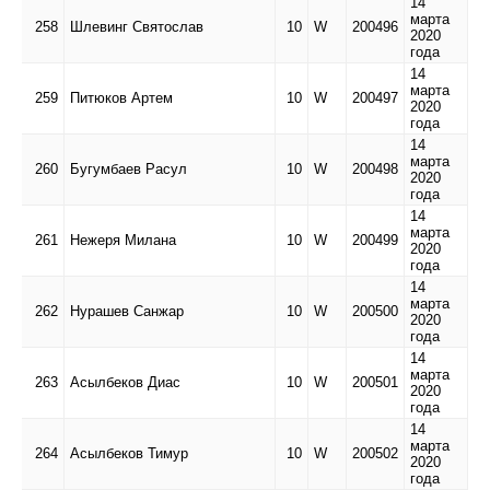
14
марта
258
Шлевинг Святослав
10
W
200496
2020
года
14
марта
259
Питюков Артем
10
W
200497
2020
года
14
марта
260
Бугумбаев Расул
10
W
200498
2020
года
14
марта
261
Нежеря Милана
10
W
200499
2020
года
14
марта
262
Нурашев Санжар
10
W
200500
2020
года
14
марта
263
Асылбеков Диас
10
W
200501
2020
года
14
марта
264
Асылбеков Тимур
10
W
200502
2020
года