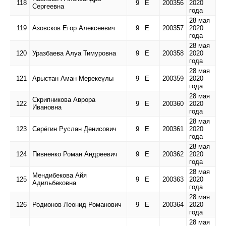
118
9
Е
200356
2020
Сергеевна
года
28 мая
119
Азовсков Егор Алексеевич
9
Е
200357
2020
года
28 мая
120
Уразбаева Алуа Тимуровна
9
Е
200358
2020
года
28 мая
121
Арыстан Аман Мерекеұлы
9
Е
200359
2020
года
28 мая
Скрипникова Аврора
122
9
Е
200360
2020
Ивановна
года
28 мая
123
Серёгин Руслан Денисович
9
Е
200361
2020
года
28 мая
124
Пивненко Роман Андреевич
9
Е
200362
2020
года
28 мая
Мендибекова Айя
125
9
Е
200363
2020
Адильбековна
года
28 мая
126
Родионов Леонид Романович
9
Е
200364
2020
года
28 мая