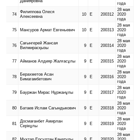
Данияровна
года
28 мая
Филиппова Олеся
74
10
Е
200312
2020
Алексеевна
года
28 мая
75
Мансуров Армат Евгеньевич
10
Е
200313
2020
года
28 мая
Сағынгерей Жансая
76
9
Е
200314
2020
Вилмирасқызы
года
28 мая
77
Айманов Алдияр Жалғасұлы
9
Е
200315
2020
года
28 мая
Берахметов Асан
78
9
Е
200316
2020
Бимагамбетович
года
28 мая
79
Бауржан Мирас Нұржанұлы
9
Е
200317
2020
года
28 мая
80
Батаев Ислам Сагындыкович
9
Е
200318
2020
года
28 мая
Досмағанбет Амирлан
81
9
Е
200319
2020
Серікұлы
года
28 мая
82
Мухтар Ерсұлтан Қанатұлы
9
Е
200320
2020