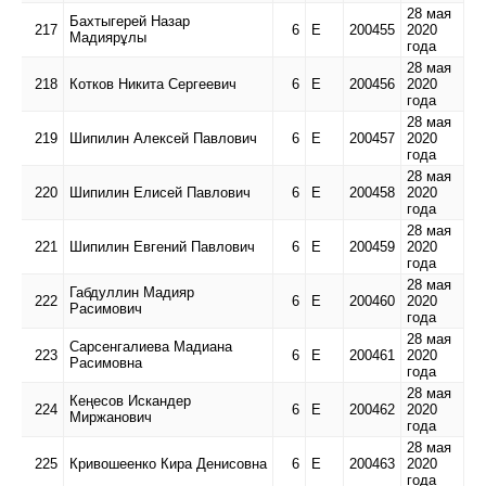
28 мая
Бахтыгерей Назар
217
6
Е
200455
2020
Мадиярұлы
года
28 мая
218
Котков Никита Сергеевич
6
Е
200456
2020
года
28 мая
219
Шипилин Алексей Павлович
6
Е
200457
2020
года
28 мая
220
Шипилин Елисей Павлович
6
Е
200458
2020
года
28 мая
221
Шипилин Евгений Павлович
6
Е
200459
2020
года
28 мая
Габдуллин Мадияр
222
6
Е
200460
2020
Расимович
года
28 мая
Сарсенгалиева Мадиана
223
6
Е
200461
2020
Расимовна
года
28 мая
Кеңесов Искандер
224
6
Е
200462
2020
Миржанович
года
28 мая
225
Кривошеенко Кира Денисовна
6
Е
200463
2020
года