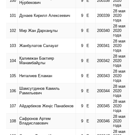
100
9
Е
200338
2020
Нурбекович
года
28 мая
101
Дунаев Кирилл Алексеевич
9
Е
200339
2020
года
28 мая
102
Мир Жан Дарханұлы
9
Е
200340
2020
года
28 мая
103
Жанбулатов Салауат
9
Е
200341
2020
года
28 мая
Қалимжан Бактияр
104
9
Е
200342
2020
Манамбайұлы
года
28 мая
105
Ниталиев Еламан
9
Е
200343
2020
года
28 мая
Шамсутдинов Камиль
106
9
Е
200344
2020
Рамильевич
года
28 мая
107
Айдарбеков Жеңiс Панабеков
9
Е
200345
2020
года
28 мая
Сафронов Артем
108
9
Е
200346
2020
Владиславович
года
28 мая