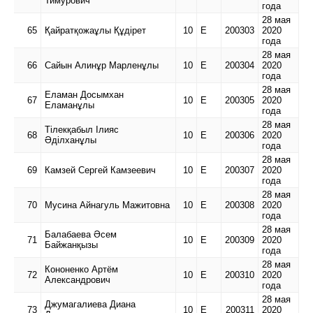
Тимурович
года
28 мая
65
Қайратқожаұлы Құдірет
10
Е
200303
2020
года
28 мая
66
Сайын Алинұр Марленұлы
10
Е
200304
2020
года
28 мая
Еламан Досымхан
67
10
Е
200305
2020
Еламанұлы
года
28 мая
Тілекқабыл Ілияс
68
10
Е
200306
2020
Әділханұлы
года
28 мая
69
Камзей Сергей Камзеевич
10
Е
200307
2020
года
28 мая
70
Мусина Айнагуль Мажитовна
10
Е
200308
2020
года
28 мая
Балабаева Әсем
71
10
Е
200309
2020
Байжанқызы
года
28 мая
Кононенко Артём
72
10
Е
200310
2020
Александрович
года
28 мая
Джумагалиева Диана
73
10
Е
200311
2020