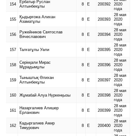
Ербатыр Руслан
154
8
Е
200392
2020
Алтынбекұлы
года
28 мая
Қыдырғожа Алихан
155
8
Е
200393
2020
Азаматұлы
года
28 мая
Ружейников Святослав
156
8
Е
200394
2020
Вячеславович
года
28 мая
157
Талғатұлы Уәли
8
Е
200395
2020
года
28 мая
Серікқали Мирас
158
8
Е
200396
2020
Мұрадымұлы
года
28 мая
Тыныштық Әлихан
159
8
Е
200397
2020
Алтынбекұлы
года
28 мая
160
Жұмабай Алуа Нүркенқызы
8
Е
200398
2020
года
28 мая
Назаргалиев Алишер
161
8
Е
200399
2020
Ерланович
года
28 мая
Кадыргалиев Амир
162
8
Е
200400
2020
Тимурович
года