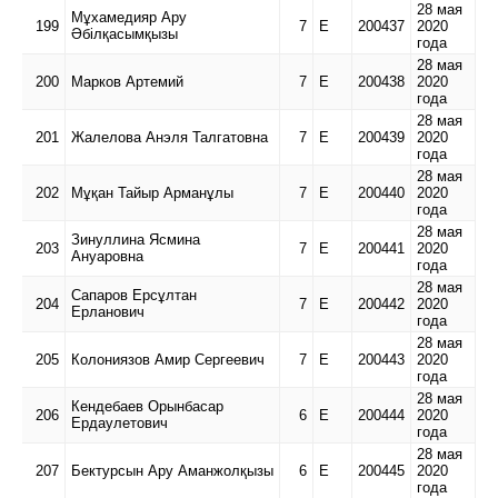
28 мая
Мұхамедияр Ару
199
7
Е
200437
2020
Әбілқасымқызы
года
28 мая
200
Марков Артемий
7
Е
200438
2020
года
28 мая
201
Жалелова Анэля Талгатовна
7
Е
200439
2020
года
28 мая
202
Мұқан Тайыр Арманұлы
7
Е
200440
2020
года
28 мая
Зинуллина Ясмина
203
7
Е
200441
2020
Ануаровна
года
28 мая
Сапаров Ерсұлтан
204
7
Е
200442
2020
Ерланович
года
28 мая
205
Колониязов Амир Сергеевич
7
Е
200443
2020
года
28 мая
Кендебаев Орынбасар
206
6
Е
200444
2020
Ердаулетович
года
28 мая
207
Бектурсын Ару Аманжолқызы
6
Е
200445
2020
года