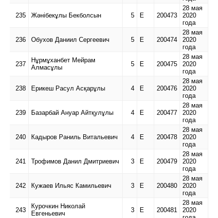
28 мая
235
Жәнібекұлы Бекболсын
5
Е
200473
2020
года
28 мая
236
Обухов Даниил Сергеевич
5
Е
200474
2020
года
28 мая
Нұрмұханбет Мейрам
237
5
Е
200475
2020
Алмасұлы
года
28 мая
238
Ерикеш Расул Асқарұлы
4
Е
200476
2020
года
28 мая
239
Базарбай Ануар Айтқулұлы
4
Е
200477
2020
года
28 мая
240
Кадыров Раниль Витальевич
4
Е
200478
2020
года
28 мая
241
Трофимов Данил Дмитриевич
3
Е
200479
2020
года
28 мая
242
Кужаев Ильяс Камильевич
3
Е
200480
2020
года
28 мая
Курочкин Николай
243
3
Е
200481
2020
Евгеньевич
года