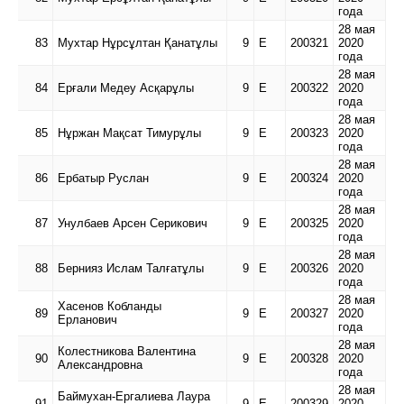
года
28 мая
83
Мухтар Нұрсұлтан Қанатұлы
9
Е
200321
2020
года
28 мая
84
Ерғали Медеу Асқарұлы
9
Е
200322
2020
года
28 мая
85
Нұржан Мақсат Тимурұлы
9
Е
200323
2020
года
28 мая
86
Ербатыр Руслан
9
Е
200324
2020
года
28 мая
87
Унулбаев Арсен Серикович
9
Е
200325
2020
года
28 мая
88
Бернияз Ислам Талғатұлы
9
Е
200326
2020
года
28 мая
Хасенов Кобланды
89
9
Е
200327
2020
Ерланович
года
28 мая
Колестникова Валентина
90
9
Е
200328
2020
Александровна
года
28 мая
Баймухан-Ергалиева Лаура
91
9
Е
200329
2020