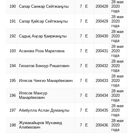
28 мая
190
Сапар Санжар Сейтжанұлы
7
Е
200428
2020
года
28 мая
191
Сапар Қайсар Сейтжанұлы
7
Е
200429
2020
года
28 мая
192
Садық Аңсар Қаиржанұлы
7
Е
200430
2020
года
28 мая
193
Асанова Роза Маратовна
7
Е
200431
2020
года
28 мая
194
Гиззатов Бекнур Ришатович
7
Е
200432
2020
года
28 мая
195
Илясов Чингиз Манарбекович
7
Е
200433
2020
года
28 мая
Илясов Мансур
196
7
Е
200434
2020
Манарбекович
года
28 мая
197
Абибулла Аслан Думанұлы
7
Е
200435
2020
года
28 мая
Жумакайыров Мухамед
198
7
Е
200436
2020
Алибекович
года