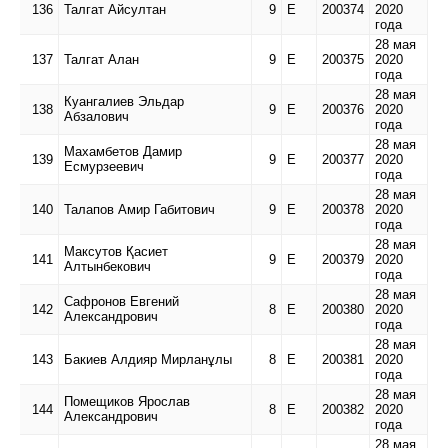
136
Талгат Айсултан
9
Е
200374
2020
года
28 мая
137
Талгат Алан
9
Е
200375
2020
года
28 мая
Куангалиев Эльдар
138
9
Е
200376
2020
Абзалович
года
28 мая
Махамбетов Дамир
139
9
Е
200377
2020
Есмурзеевич
года
28 мая
140
Талапов Амир Габитович
9
Е
200378
2020
года
28 мая
Максутов Қасиет
141
9
Е
200379
2020
Алтынбекович
года
28 мая
Сафронов Евгений
142
8
Е
200380
2020
Александрович
года
28 мая
143
Бакиев Алдияр Мирланұлы
8
Е
200381
2020
года
28 мая
Помещиков Ярослав
144
8
Е
200382
2020
Александрович
года
28 мая