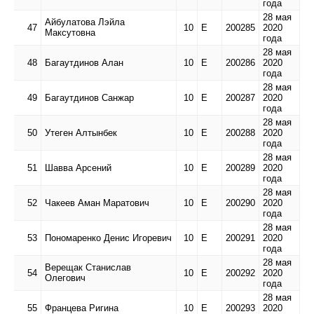
года
28 мая
Айбулатова Лэйла
47
10
Е
200285
2020
Максутовна
года
28 мая
48
Багаутдинов Алан
10
Е
200286
2020
года
28 мая
49
Багаутдинов Санжар
10
Е
200287
2020
года
28 мая
50
Утеген Алтынбек
10
Е
200288
2020
года
28 мая
51
Шавва Арсений
10
Е
200289
2020
года
28 мая
52
Чакеев Аман Маратович
10
Е
200290
2020
года
28 мая
53
Пономаренко Денис Игоревич
10
Е
200291
2020
года
28 мая
Верещак Станислав
54
10
Е
200292
2020
Олегович
года
28 мая
55
Францева Ригина
10
Е
200293
2020