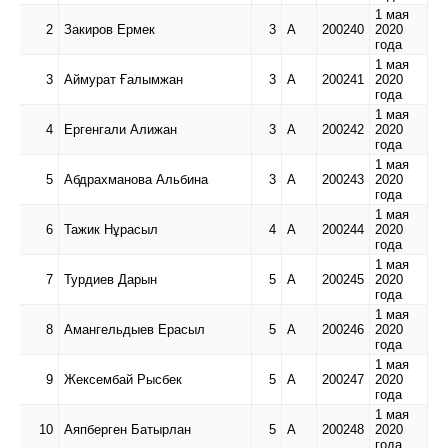
1 мая
2
Закиров Ермек
3
А
200240
2020
года
1 мая
3
Аймурат Ғалымжан
3
А
200241
2020
года
1 мая
4
Ергенгали Алижан
3
А
200242
2020
года
1 мая
5
Абдрахманова Альбина
3
А
200243
2020
года
1 мая
6
Тажик Нұрасыл
4
А
200244
2020
года
1 мая
7
Турдиев Дарын
5
А
200245
2020
года
1 мая
8
Амангельдыев Ерасыл
5
А
200246
2020
года
1 мая
9
Жексембай Рысбек
5
А
200247
2020
года
1 мая
10
Аяпберген Батырлан
5
А
200248
2020
года