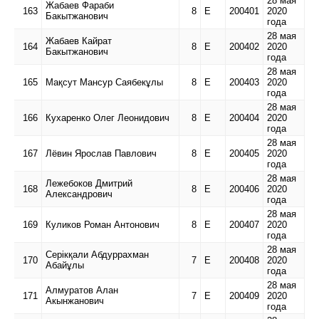
28 мая
Жабаев Фараби
163
8
Е
200401
2020
Бакытжанович
года
28 мая
Жабаев Кайрат
164
8
Е
200402
2020
Бакытжанович
года
28 мая
165
Мақсут Мансур Саябекұлы
8
Е
200403
2020
года
28 мая
166
Кухаренко Олег Леонидович
8
Е
200404
2020
года
28 мая
167
Лёвин Ярослав Павлович
8
Е
200405
2020
года
28 мая
Лежебоков Дмитрий
168
8
Е
200406
2020
Александрович
года
28 мая
169
Куликов Роман Антонович
8
Е
200407
2020
года
28 мая
Серікқали Абдуррахман
170
7
Е
200408
2020
Абайұлы
года
28 мая
Алмуратов Алан
171
7
Е
200409
2020
Акынжанович
года