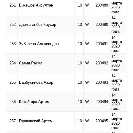
марта
251
Бикешов Айсултан
10
W
200489
2020
года
14
марта
252
Дармаганбет Каусар
10
W
200490
2020
года
14
марта
253
Зубарева Александра
10
W
200491
2020
года
14
марта
254
Сағын Расул
10
W
200492
2020
года
14
марта
255
Байбусинова Ажар
10
W
200493
2020
года
14
марта
256
Китайгора Артем
10
W
200494
2020
года
14
марта
257
Горшовский Артем
10
W
200495
2020
года