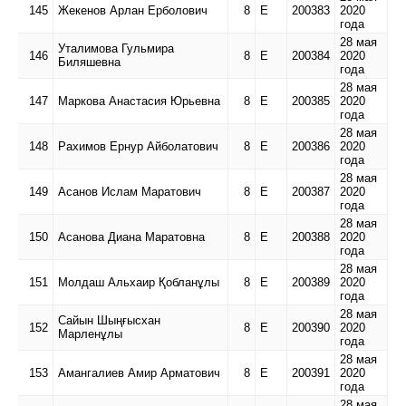
145
Жекенов Арлан Ерболович
8
Е
200383
2020
года
28 мая
Уталимова Гульмира
146
8
Е
200384
2020
Биляшевна
года
28 мая
147
Маркова Анастасия Юрьевна
8
Е
200385
2020
года
28 мая
148
Рахимов Ернур Айболатович
8
Е
200386
2020
года
28 мая
149
Асанов Ислам Маратович
8
Е
200387
2020
года
28 мая
150
Асанова Диана Маратовна
8
Е
200388
2020
года
28 мая
151
Молдаш Альхаир Қобланұлы
8
Е
200389
2020
года
28 мая
Сайын Шыңғысхан
152
8
Е
200390
2020
Марленұлы
года
28 мая
153
Амангалиев Амир Арматович
8
Е
200391
2020
года
28 мая