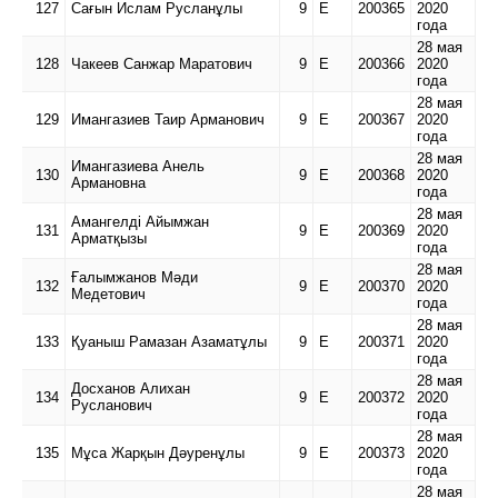
127
Сағын Ислам Русланұлы
9
Е
200365
2020
года
28 мая
128
Чакеев Санжар Маратович
9
Е
200366
2020
года
28 мая
129
Имангазиев Таир Арманович
9
Е
200367
2020
года
28 мая
Имангазиева Анель
130
9
Е
200368
2020
Армановна
года
28 мая
Амангелді Айымжан
131
9
Е
200369
2020
Арматқызы
года
28 мая
Ғалымжанов Мәди
132
9
Е
200370
2020
Медетович
года
28 мая
133
Қуаныш Рамазан Азаматұлы
9
Е
200371
2020
года
28 мая
Досханов Алихан
134
9
Е
200372
2020
Русланович
года
28 мая
135
Мұса Жарқын Дәуренұлы
9
Е
200373
2020
года
28 мая