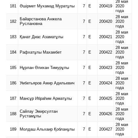
28 мая
181
Әшірмет Мухамад Муратұлы
7
Е
200419
2020
года
28 мая
Байарстанова Анжела
182
7
Е
200420
2020
Руслановна
года
28 мая
183
Қанат Диас Азаматұлы
7
Е
200421
2020
года
28 мая
184
Рафхатұлы Махамбет
7
Е
200422
2020
года
28 мая
185
Нұрлан Әлихан Тимурұлы
7
Е
200423
2020
года
28 мая
186
Умбетьяров Амир Адильевич
7
Е
200424
2020
года
28 мая
187
Мансұр Ибраhим Арматұлы
7
Е
200425
2020
года
28 мая
Сайлау Эмирсултан
188
7
Е
200426
2020
Рустамұлы
года
28 мая
189
Молдаш Альхаир Қобланұлы
7
Е
200427
2020
года