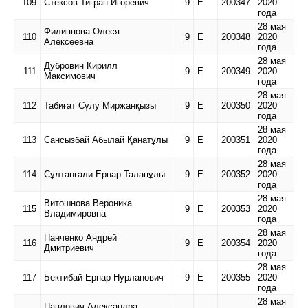
109
Стексов Тигран Игоревич
9
Е
200347
2020
года
28 мая
Филиппова Олеся
110
9
Е
200348
2020
Алексеевна
года
28 мая
Дубровин Кирилл
111
9
Е
200349
2020
Максимович
года
28 мая
112
Табиғат Сұлу Миржанқызы
9
Е
200350
2020
года
28 мая
113
Сансызбай Абылай Қанатұлы
9
Е
200351
2020
года
28 мая
114
Сұлтанғали Ернар Талапұлы
9
Е
200352
2020
года
28 мая
Витошнова Вероника
115
9
Е
200353
2020
Владимировна
года
28 мая
Панченко Андрей
116
9
Е
200354
2020
Дмитриевич
года
28 мая
117
Бектибай Ернар Нурланович
9
Е
200355
2020
года
28 мая
Павлович Александра