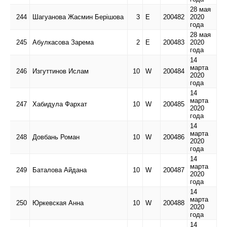
28 мая
244
Шагуанова Жасмин Берішова
3
Е
200482
2020
года
28 мая
245
Абулкасова Зарема
2
Е
200483
2020
года
14
марта
246
Изгуттинов Ислам
10
W
200484
2020
года
14
марта
247
Хабидула Фархат
10
W
200485
2020
года
14
марта
248
Довбань Роман
10
W
200486
2020
года
14
марта
249
Баталова Айдана
10
W
200487
2020
года
14
марта
250
Юркевская Анна
10
W
200488
2020
года
14