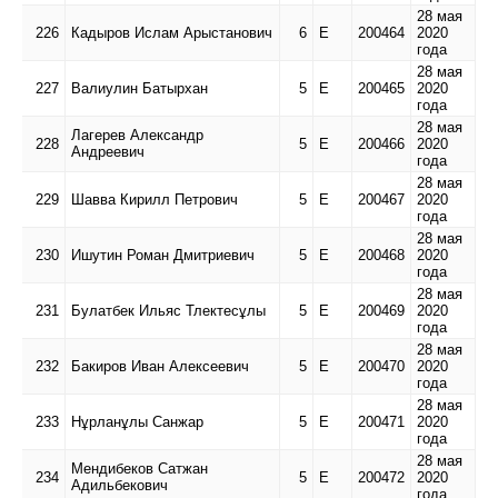
28 мая
226
Кадыров Ислам Арыстанович
6
Е
200464
2020
года
28 мая
227
Валиулин Батырхан
5
Е
200465
2020
года
28 мая
Лагерев Александр
228
5
Е
200466
2020
Андреевич
года
28 мая
229
Шавва Кирилл Петрович
5
Е
200467
2020
года
28 мая
230
Ишутин Роман Дмитриевич
5
Е
200468
2020
года
28 мая
231
Булатбек Ильяс Тлектесұлы
5
Е
200469
2020
года
28 мая
232
Бакиров Иван Алексеевич
5
Е
200470
2020
года
28 мая
233
Нұрланұлы Санжар
5
Е
200471
2020
года
28 мая
Мендибеков Сатжан
234
5
Е
200472
2020
Адильбекович
года