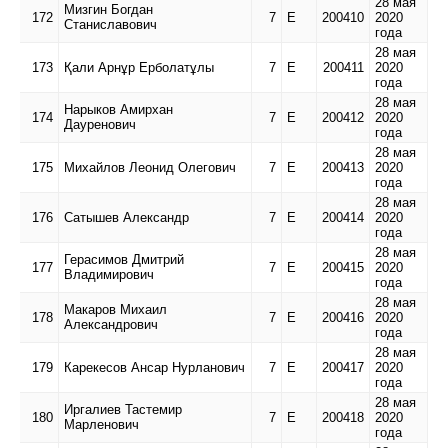
28 мая
Мизгин Богдан
172
7
Е
200410
2020
Станиславович
года
28 мая
173
Қали Арнұр Ерболатұлы
7
Е
200411
2020
года
28 мая
Нарыков Амирхан
174
7
Е
200412
2020
Дауренович
года
28 мая
175
Михайлов Леонид Олегович
7
Е
200413
2020
года
28 мая
176
Сатышев Александр
7
Е
200414
2020
года
28 мая
Герасимов Дмитрий
177
7
Е
200415
2020
Владимирович
года
28 мая
Макаров Михаил
178
7
Е
200416
2020
Александрович
года
28 мая
179
Карекесов Ансар Нурланович
7
Е
200417
2020
года
28 мая
Иргалиев Тастемир
180
7
Е
200418
2020
Марленович
года