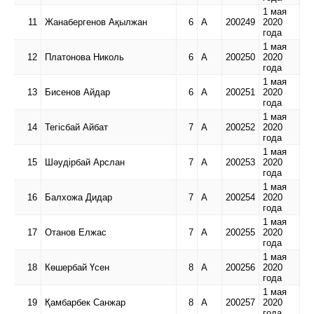
1 мая
11
Жанабергенов Ақылжан
6
А
200249
2020
года
1 мая
12
Платонова Николь
6
А
200250
2020
года
1 мая
13
Бисенов Айдар
6
А
200251
2020
года
1 мая
14
Тегісбай Айбат
7
А
200252
2020
года
1 мая
15
Шәудірбай Арслан
7
А
200253
2020
года
1 мая
16
Балхожа Дидар
7
А
200254
2020
года
1 мая
17
Отанов Елжас
7
А
200255
2020
года
1 мая
18
Көшербай Үсен
8
А
200256
2020
года
1 мая
19
Қамбарбек Санжар
8
А
200257
2020
года