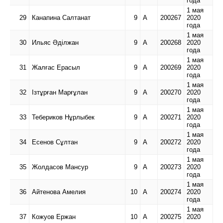
года
1 мая
29
Канапина Салтанат
9
А
200267
2020
года
1 мая
30
Ильяс Әділжан
9
А
200268
2020
года
1 мая
31
Жалғас Ерасыл
9
А
200269
2020
года
1 мая
32
Ізтұрған Марғұлан
9
А
200270
2020
года
1 мая
33
Тебериков Нұрлыбек
9
А
200271
2020
года
1 мая
34
Есенов Сұлтан
9
А
200272
2020
года
1 мая
35
Жолдасов Мансур
9
А
200273
2020
года
1 мая
36
Айтенова Амелия
10
А
200274
2020
года
1 мая
37
Кожуов Ержан
10
А
200275
2020