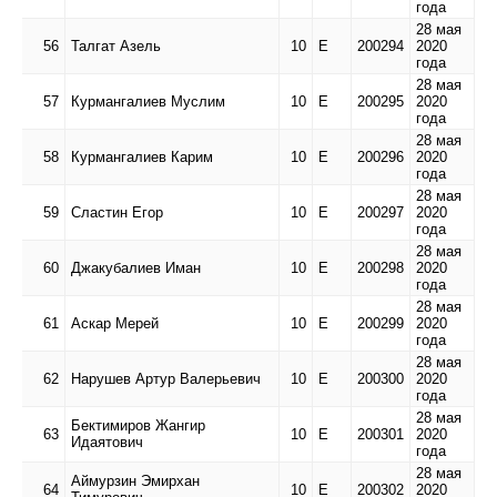
года
28 мая
56
Талгат Азель
10
Е
200294
2020
года
28 мая
57
Курмангалиев Муслим
10
Е
200295
2020
года
28 мая
58
Курмангалиев Карим
10
Е
200296
2020
года
28 мая
59
Сластин Егор
10
Е
200297
2020
года
28 мая
60
Джакубалиев Иман
10
Е
200298
2020
года
28 мая
61
Аскар Мерей
10
Е
200299
2020
года
28 мая
62
Нарушев Артур Валерьевич
10
Е
200300
2020
года
28 мая
Бектимиров Жангир
63
10
Е
200301
2020
Идаятович
года
28 мая
Аймурзин Эмирхан
64
10
Е
200302
2020