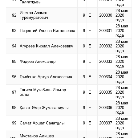
Талғатқызы
года
28 мая
Исетов Азамат
92
9
Е
200330
2020
Туремуратович
года
28 мая
93
Пицентий Ульяна Витальевна
9
Е
200331
2020
года
28 мая
94
Агуреев Кирилл Алексеевич
9
Е
200332
2020
года
28 мая
95
Фадеев Александр
9
Е
200333
2020
года
28 мая
96
Грибенко Артур Алексеевич
9
Е
200334
2020
года
28 мая
Тагиев Мугабиль Ильгар
97
9
Е
200335
2020
оглы
года
28 мая
98
Қанат Әмір Жұмағалиұлы
9
Е
200336
2020
года
28 мая
99
Самат Аршат Санатұлы
9
Е
200337
2020
года
28 мая
Мустанов Алишер