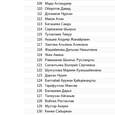
109
Мәди Аспандияр
110
Оборотов Давид
111
Досмаков Нұрхан
112
Маков Алан
113
Бигашева Саида
114
Серікжанов Шыңғыс
115
Тулакпаев Тимур
116
Акашев Алдияр Жанайрович
117
Заитова Альбина Аликовна
118
Жашибекова Дильназ Назыловна
119
Янке Амина
120
Рамазанов Шынғыс Русланұлы
121
Силантьева Валерия Сергеевна
122
Шунгулова Мариям Куанышбековна
123
Дархан Нурия
124
Балтабай Аружан Қайыржанұлы
125
Гарифуллин Максим
126
Балашова Дарья
127
Төлеухан Айғаным
128
Войтюк Ростислав
129
Мухтар Акерке
130
Кенже Сабыржан