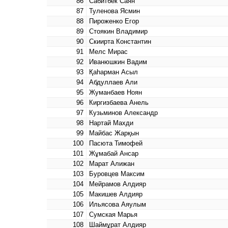
86
Сабитбек Саян
87
Туленова Ясмин
88
Пироженко Егор
89
Стоякин Владимир
90
Скиирта Константин
91
Мелс Мирас
92
Иванюшкин Вадим
93
Қаһарман Асыл
94
Абдуллаев Али
95
Жуманбаев Ноян
96
Киргизбаева Анель
97
Кузьминов Александр
98
Нартай Махди
99
Майбас Жарқын
100
Пасюта Тимофей
101
Жұмабай Ансар
102
Марат Алижан
103
Буровцев Максим
104
Мейрамов Алдияр
105
Макишев Алдияр
106
Ильясова Аяулым
107
Сумская Марья
108
Шаймұрат Алдияр