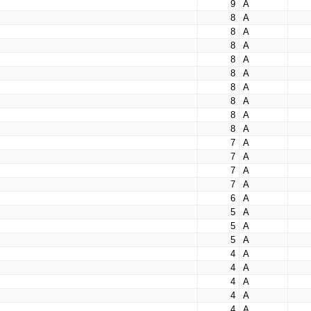
9
А
8
А
8
А
8
А
8
А
8
А
8
А
8
А
8
А
8
А
7
А
7
А
7
А
7
А
6
А
5
А
5
А
5
А
4
А
4
А
4
А
4
А
4
А