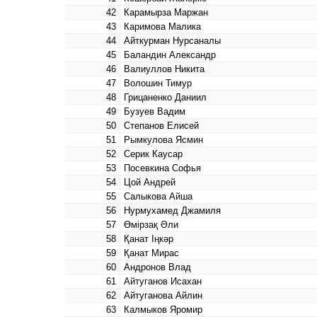
42
Карамырза Маржан
43
Каримова Малика
44
Айткурман Нурсаналы
45
Баландин Александр
46
Валиуллов Никита
47
Волошин Тимур
48
Грицаненко Даниил
49
Бузуев Вадим
50
Степанов Елисей
51
Рымкулова Ясмин
52
Серик Каусар
53
Посевкина Софья
54
Цой Андрей
55
Салыкова Айша
56
Нурмухамед Джамиля
57
Өмірзақ Әли
58
Қанат Іңкәр
59
Қанат Мирас
60
Андронов Влад
61
Айтуганов Исахан
62
Айтуганова Айлин
63
Калмыков Яромир