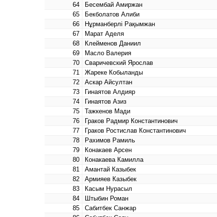
64
Бесембай Амиржан
65
Бекболатов Алиби
66
Нұрманберлі Рақымжан
67
Марат Аделя
68
Клейменов Даниил
69
Масло Валерия
70
Сваричевский Ярослав
71
Жареке Кобыланды
72
Аскар Айсултан
73
Гинаятов Алдияр
74
Гинаятов Азиз
75
Тажкенов Мади
76
Граков Радмир Константинович
77
Граков Ростислав Константинович
78
Рахимов Рамиль
79
Конакаев Арсен
80
Конакаева Камилла
81
Амантай Казыбек
82
Армияев Казыбек
83
Касым Нурасыл
84
Штыбин Роман
85
Сабитбек Санжар