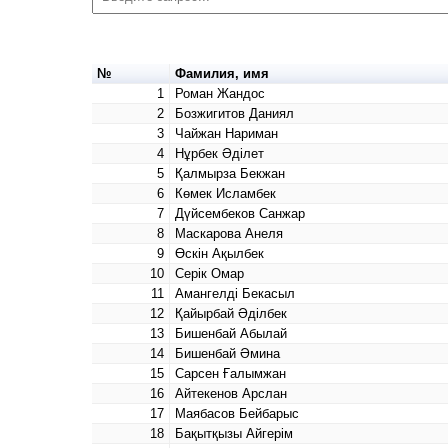
№
Фамилия, имя
1
Роман Жандос
2
Бозжигитов Даниял
3
Чайжан Нариман
4
Нұрбек Әділет
5
Қалмырза Бекжан
6
Көмек Исламбек
7
Дүйсембеков Санжар
8
Маскарова Анеля
9
Өскін Ақылбек
10
Серік Омар
11
Амангелді Бекасыл
12
Қайырбай Әділбек
13
Бишенбай Абылай
14
Бишенбай Әмина
15
Сарсен Ғалымжан
16
Айтекенов Арслан
17
Маябасов Бейбарыс
18
Бақытқызы Айгерім