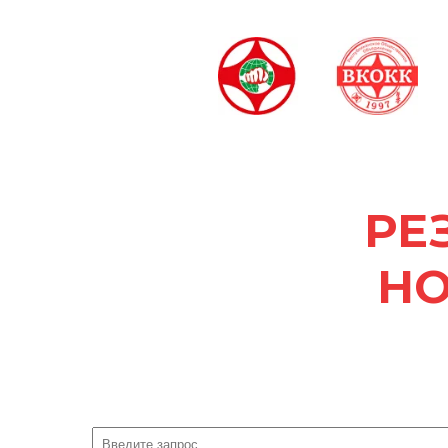
РЕ
НО