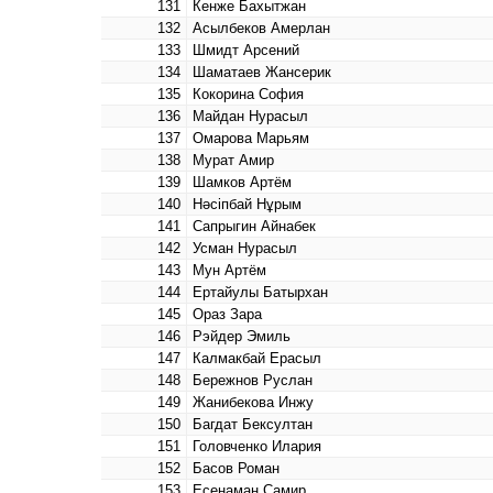
131
Кенже Бахытжан
132
Асылбеков Амерлан
133
Шмидт Арсений
134
Шаматаев Жансерик
135
Кокорина София
136
Майдан Нурасыл
137
Омарова Марьям
138
Мурат Амир
139
Шамков Артём
140
Нәсіпбай Нұрым
141
Сапрыгин Айнабек
142
Усман Нурасыл
143
Мун Артём
144
Ертайулы Батырхан
145
Ораз Зара
146
Рэйдер Эмиль
147
Калмакбай Ерасыл
148
Бережнов Руслан
149
Жанибекова Инжу
150
Багдат Бексултан
151
Головченко Илария
152
Басов Роман
153
Есенаман Самир