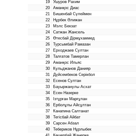
19
Ушуров Рахим
20
Аманқос Диас
21
Бишенбай Сүлеймен
22
Нұрбек Әлижан
23
Мэлс Бекзат
24
Сатжан Жансель
25
Өтесбай Дірмұхаммед
26
Турсымбай Рамазан
27
Ерходжаев Султан
28
Талғатов Тамерлан
29
Аманқос Ильяс
30
Кульджанов Данияр
31
Дүйсембеков Серікбол
32
Есенов Султан
33
Бауыржанулы Асхат
34
Есен Назерке
35
Ізтұрған Марғұлан
36
Ерболұлы Айсұлтан
37
Канапина Салтанат
38
Тегісбай Айбат
39
Сарсен Абзал
40
Тебериков Нұрлыбек
41
Көшербай Жанерке