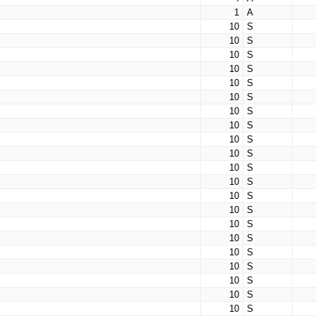
1
А
10
S
10
S
10
S
10
S
10
S
10
S
10
S
10
S
10
S
10
S
10
S
10
S
10
S
10
S
10
S
10
S
10
S
10
S
10
S
10
S
10
S