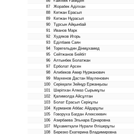
86
Ғайпбек Ғабиден
87
Жорабек Аділхан
88
Кәтжан Ерасыл
89
Кәтжан Нұрасыл
90
Тұрсын Айқынбай
91
Иванов Марк
92
Худяков Игорь
93
Еділбаев Саян
94
Торегельдин Дінмұхамед
95
Сейтжанов Бейбіт
96
Алтынбек Болатжан
97
Ерболат Арсен
98
Алибеков Амир Нуржанович
99
Маукенов Дастан Мауленович
100
Серікқали Зейнұр Ержанқызы
101
Шәріпхан Алмаз Сырымұлы
102
Қалимолда Айсұлтан
103
Болат Ерасыл Серікұлы
104
Курманов Аббас Айдарұлы
105
Говоруха Багдан Алексеевич
106
Азирбаева Эльнара Ернаровна
107
Мұхаметқали Нурали Әлішерұлы
108
Березко Екатерина Владимировна