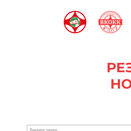
РЕ
НО