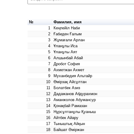
№
Фамилия, имя
1
Кеңпейіл Наби
2
Ғабиден Ғалым
3
Жұмағали Арлан
4
Ұланұлы Иса
5
Ұланұлы Аят
6
Алшынбай Абай
7
Дробот София
8
Ахметжан Ахмет
9
Муханбедия Альтайр
10
Өмірзақ Айсұлтан
11
Болатбек Азиз
12
Дадажанов Абдурахмон
13
Аманжолов Абумансур
14
Қонақбай Рамазан
15
Нұрсұлтанұлы Қуаныш
16
Айтбек Айару
17
Тыныштық Айқын
18
Байшат Әміржан