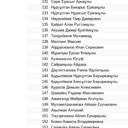
131
Серік Ерасыл Арнаұлы
132
Нұрсұлтан Бекарыс Ержанұлы
133
Нұрсұлтан Нұрасыл Ержанұлы
134
Наурозбаев Таир Дамирович
135
Қайрат Алан Рустамұлы
136
Акушев Дамир Қуатбекұлы
137
Талдыбеков Мухаммад
138
Меллинг Максим
139
Абдрахманов Илан Серикович
140
Мұратқан Ерхан Ұланұлы
141
Куанышулы Юсуф
142
Сайранқызы Айдана
143
Даулетханова Раяна Әділетқызы
144
Қадылбеков Нұрсұлтан Бауыржанұлы
145
Қадылбеков Бексұлтан Бауыржанұлы
146
Куратов Демьян Алексеевич
147
Шамайко Радмир Максимович
148
Амангелді Мейіржан Асетұлы
149
Мухаметрахимова Айзере Ерлановна
150
Ақылжан Алтынай
151
Тоқтарғазина Айлин Ернарқызы
152
Божко Камила Владимировна
153
Серикова Аяжан Сериковна