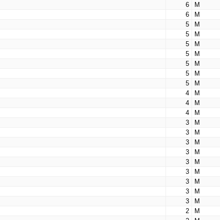
6
М
6
М
5
М
5
М
5
М
5
М
5
М
5
М
5
М
4
М
4
М
4
М
3
М
3
М
3
М
3
М
3
М
3
М
3
М
3
М
3
М
2
М