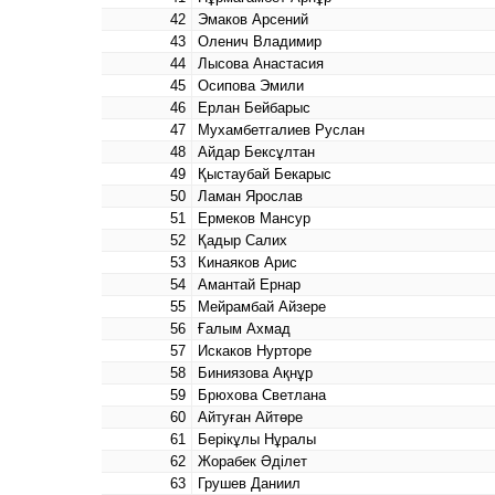
42
Эмаков Арсений
43
Оленич Владимир
44
Лысова Анастасия
45
Осипова Эмили
46
Ерлан Бейбарыс
47
Мухамбетгалиев Руслан
48
Айдар Бексұлтан
49
Қыстаубай Бекарыс
50
Ламан Ярослав
51
Ермеков Мансур
52
Қадыр Салих
53
Кинаяков Арис
54
Амантай Ернар
55
Мейрамбай Айзере
56
Ғалым Ахмад
57
Искаков Нурторе
58
Биниязова Ақнұр
59
Брюхова Светлана
60
Айтуған Айтөре
61
Берікұлы Нұралы
62
Жорабек Әділет
63
Грушев Даниил