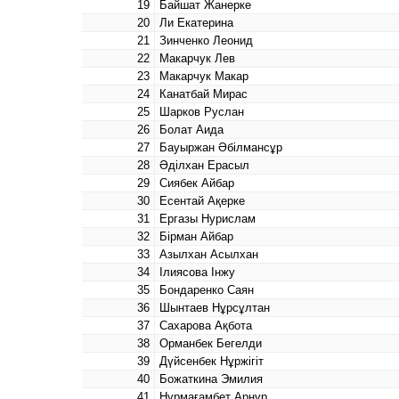
19
Байшат Жанерке
20
Ли Екатерина
21
Зинченко Леонид
22
Макарчук Лев
23
Макарчук Макар
24
Канатбай Мирас
25
Шарков Руслан
26
Болат Аида
27
Бауыржан Әбілмансұр
28
Әділхан Ерасыл
29
Сиябек Айбар
30
Есентай Ақерке
31
Ергазы Нурислам
32
Бірман Айбар
33
Азылхан Асылхан
34
Ілиясова Інжу
35
Бондаренко Саян
36
Шынтаев Нұрсұлтан
37
Сахарова Ақбота
38
Орманбек Бегелди
39
Дүйсенбек Нұржігіт
40
Божаткина Эмилия
41
Нұрмағамбет Арнұр