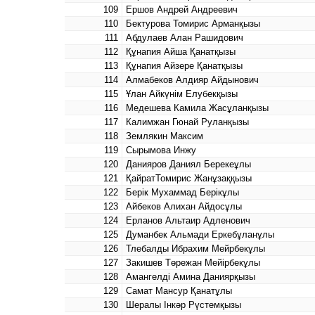
109
Ершов Андрей Андреевич
110
Бектурова Томирис Арманқызы
111
Абдулаев Алан Рашидович
112
Құнапия Айша Қанатқызы
113
Құнапия Айзере Қанатқызы
114
Алмабеков Алдияр Айдынович
115
Ұлан Айкүнім Елубекқызы
116
Медешева Камила Жасұланқызы
117
Калимжан Гюнай Руланқызы
118
Землякин Максим
119
Сырымова Инжу
120
Данияров Даниял Берекеұлы
121
ҚайратТомирис Жанұзаққызы
122
Берік Мухаммад Берікұлы
123
Айбеков Алихан Айдосұлы
124
Ерланов Альтаир Адленович
125
Думанбек Альмади Еркебұланұлы
126
Тлебалды Ибрахим Мейрбекұлы
127
Закишев Төрежан Мейірбекұлы
128
Амангелді Амина Даниярқызы
129
Самат Мансур Қанатұлы
130
Шералы Інкәр Рүстемқызы