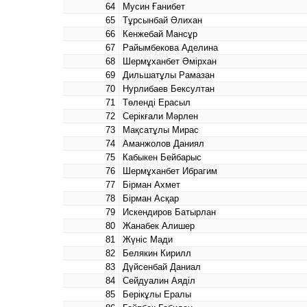
64
Мусин Ғанибет
65
Тұрсынбай Әлихан
66
Кенжебай Мансұр
67
Райымбекова Аделина
68
Шермұханбет Әмірхан
69
Дильшатұлы Рамазан
70
Нурлибаев Бексултан
71
Төленді Ерасыл
72
Серікғали Мәрлен
73
Мақсатұлы Мирас
74
Аманжолов Даниял
75
Кабыкен Бейбарыс
76
Шермұханбет Ибрагим
77
Бірман Ахмет
78
Бірман Асқар
79
Искендиров Батырлан
80
Жанабек Алишер
81
Жүніс Мади
82
Белякин Кирилл
83
Дүйсенбай Даниал
84
Сейдуалин Аяділ
85
Берікұлы Ералы